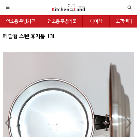
업소용 주방기구
업소용 주방기물
테마샵
고객센터
페달형 스텐 휴지통 13L