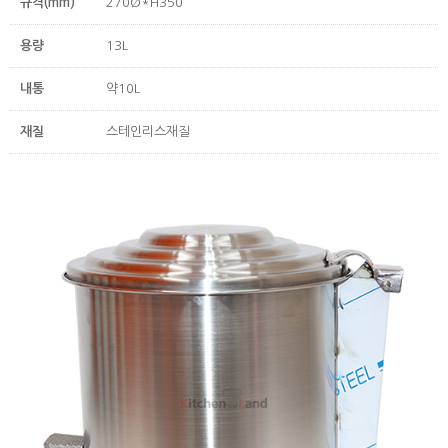
규격(mm)
270Ø*H350
용량
13L
내통
약10L
재질
스테인리스재질