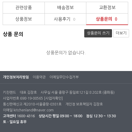
관련상품
배송정보
교환정보
상품정보
사용후기
상품문의
0
0
상품문의 쓰기
더보기
상품 문의
상품문의가 없습니다.
개인정보처리방침
이용약관
이메일무단수집거부
키친랜드
대표 김장호
사무실 서울 중랑구 동일로121길 8 202호 (중화동)
사업자번호 698-19-00565
[사업자확인]
통신판매신고 제2018-서울중랑-0381호
개인정 보호책임자 김장호
이메일
kitchenland@naver.com
고객센터
1600-4316
상담시간
평일 09:00 ~ 18:00
점심 12:30 ~ 13:30
토ㆍ일요일 휴무