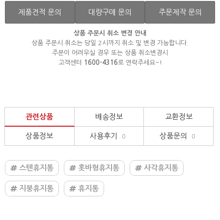
제품견적 문의
대량구매 문의
주문제작 문의
상품 주문시 취소 변경 안내
상품 주문시 취소는 당일 2시까지 취소 및 변경 가능합니다.
주문이 어려우실 경우 또는 상품 취소변경시
고객센터
1600-4316
로 연락주세요~!
관련상품
배송정보
교환정보
상품정보
사용후기
상품문의
0
0
스텐휴지통
홋바형휴지통
사각휴지통
지붕휴지통
휴지통