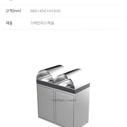
규격(mm)
880*450*H1030
재질
스테인리스재질