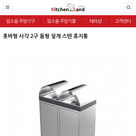
업소용 주방기구
업소용 주방기물
테마샵
고객센터
홋바형 사각 2구 돔형 덮개 스텐 휴지통