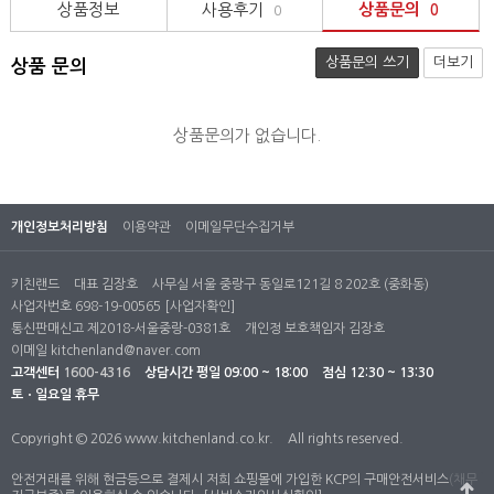
상품정보
사용후기
상품문의
0
0
상품문의 쓰기
더보기
상품 문의
상품문의가 없습니다.
개인정보처리방침
이용약관
이메일무단수집거부
키친랜드
대표 김장호
사무실 서울 중랑구 동일로121길 8 202호 (중화동)
사업자번호 698-19-00565
[사업자확인]
통신판매신고 제2018-서울중랑-0381호
개인정 보호책임자 김장호
이메일
kitchenland@naver.com
고객센터
1600-4316
상담시간
평일 09:00 ~ 18:00
점심 12:30 ~ 13:30
토ㆍ일요일 휴무
Copyright © 2026 www.kitchenland.co.kr.
All rights reserved.
안전거래를 위해 현금등으로 결제시 저희 쇼핑몰에 가입한 KCP의 구매안전서비스(채무