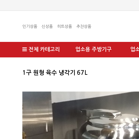
인기상품
신상품
히트상품
추천상품
전체 카테고리
업소용 주방기구
업
1구 원형 육수 냉각기 67L