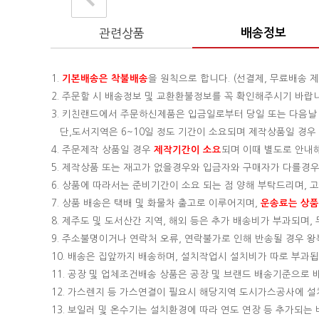
관련상품
배송정보
1.
기본배송은
착불배송
을 원칙으로 합니다. (선결제, 무료배송 제
2. 주문할 시 배송정보 및 교환환불정보를 꼭 확인해주시기 바랍
3. 키친랜드에서 주문하신제품은 입금일로부터 당일 또는 다음날
단,도서지역은 6~10일 정도 기간이 소요되며 제작상품일 경우 기
4. 주문제작 상품일 경우
제작기간이 소요
되며 이때 별도로 안내
5. 제작상품 또는 재고가 없을경우와 입금자와 구매자가 다를경우
6. 상품에 따라서는 준비기간이 소요 되는 점 양해 부탁드리며,
7. 상품 배송은 택배 및 화물차 출고로 이루어지며,
운송료는 상품의
8. 제주도 및 도서산간 지역, 해외 등은 추가 배송비가 부과되며
9. 주소불명이거나 연락처 오류, 연락불가로 인해 반송될 경우 
10. 배송은 집앞까지 배송하며, 설치작업시 설치비가 따로 부과됩니
11. 공장 및 업체조건배송 상품은 공장 및 브랜드 배송기준으로
12. 가스렌지 등 가스연결이 필요시 해당지역 도시가스공사에 
13. 보일러 및 온수기는 설치환경에 따라 연도 연장 등 추가되