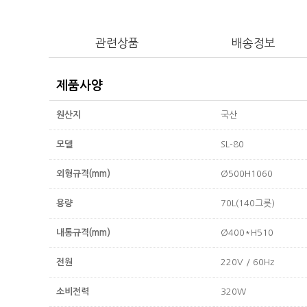
관련상품
배송정보
제품사양
원산지
국산
모델
SL-80
외형규격(mm)
Ø500H1060
용량
70L(140그릇)
내통규격(mm)
Ø400*H510
전원
220V / 60Hz
소비전력
320W