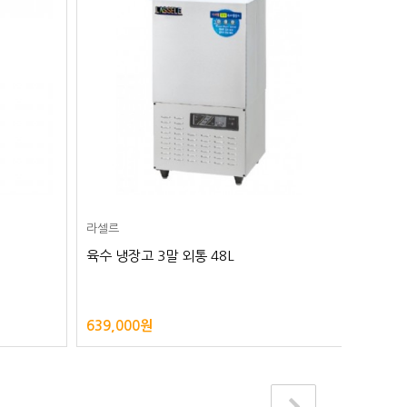
라셀르
라셀르
육수 냉장고 3말 외통 48L
슬러시 
639,000원
1,980