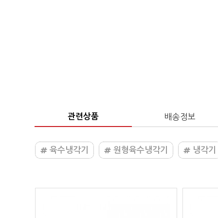
관련상품
배송정보
육수냉각기
원형육수냉각기
냉각기