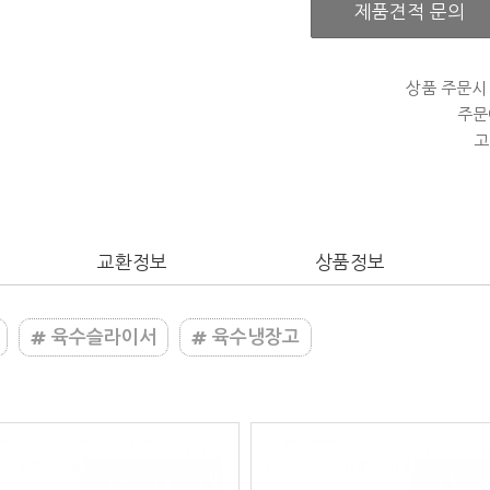
제품견적 문의
상품 주문시
주문
고
교환정보
상품정보
육수슬라이서
육수냉장고