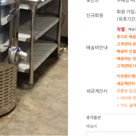
구매금액(
포인트
회원 가입시
신규회원
(유효기간 
착불
배송
추가로 배송
고객센터 문
배송비안내
배송비 선결
배송비는 상
고객센터(16
키친랜드계좌
세금계산서 
세금계산서
무통장 입금
* 네이버 
* 카드 결
추가옵션
배송비