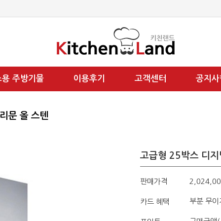
소용 주방기물
이용후기
고객센터
공지사
유리문 올 스텐
고급형 25박스 디지털
판매가격
2,024,0
부분 무이
카드 혜택