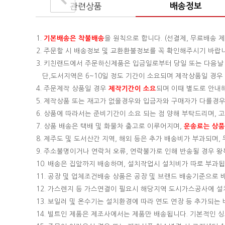
관련상품
배송정보
1.
기본배송은
착불배송
을 원칙으로 합니다. (선결제, 무료배송 제
2. 주문할 시 배송정보 및 교환환불정보를 꼭 확인해주시기 바랍
3. 키친랜드에서 주문하신제품은 입금일로부터 당일 또는 다음날
단,도서지역은 6~10일 정도 기간이 소요되며 제작상품일 경우 기
4. 주문제작 상품일 경우
제작기간이 소요
되며 이때 별도로 안내
5. 제작상품 또는 재고가 없을경우와 입금자와 구매자가 다를경우
6. 상품에 따라서는 준비기간이 소요 되는 점 양해 부탁드리며,
7. 상품 배송은 택배 및 화물차 출고로 이루어지며,
운송료는 상품의
8. 제주도 및 도서산간 지역, 해외 등은 추가 배송비가 부과되며
9. 주소불명이거나 연락처 오류, 연락불가로 인해 반송될 경우 
10. 배송은 집앞까지 배송하며, 설치작업시 설치비가 따로 부과됩니
11. 공장 및 업체조건배송 상품은 공장 및 브랜드 배송기준으로
12. 가스렌지 등 가스연결이 필요시 해당지역 도시가스공사에 
13. 보일러 및 온수기는 설치환경에 따라 연도 연장 등 추가되
14. 빌트인 제품은 제조사에서는 제품만 배송됩니다. 기본적인