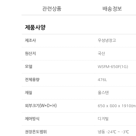
관련상품
배송정보
제품사양
제조사
우성냉장고
원산지
국산
모델
WSFM-650F(1G)
전체용량
476L
재질
올스텐
외부크기(W*D*H)
650 x 800 x 1910(
제어방식
디지털
권장온도범위
냉동 -24℃ ~ -3℃