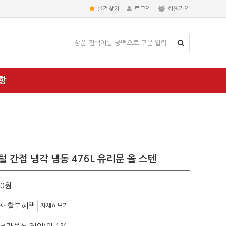
즐겨찾기
로그인
회원가입
항
 간접 냉각 냉동 476L 유리문 올 스텐
00원
자 할부혜택
자세히보기