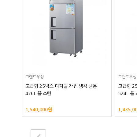
그랜드우성
그랜드우성
고급형 25박스 디지털 간접 냉각 냉동
고급형 2
476L 올 스텐
524L 올
1,540,000원
1,435,0