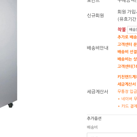
구매금액(
포인트
회원 가입시
신규회원
(유효기간 
착불
배송
추가로 배송
고객센터 문
배송비안내
배송비 선결
배송비는 상
고객센터(16
키친랜드계좌
세금계산서 
세금계산서
무통장 입금
* 네이버 
* 카드 결
추가옵션
배송비