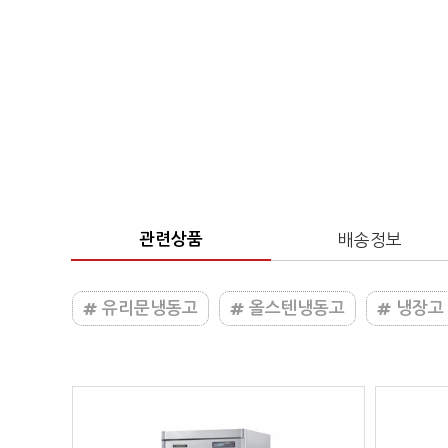
관련상품
배송정보
유리문냉동고
올스텐냉동고
냉장고