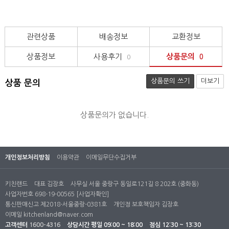
관련상품
배송정보
교환정보
상품정보
사용후기
상품문의
0
0
상품문의 쓰기
더보기
상품 문의
상품문의가 없습니다.
개인정보처리방침
이용약관
이메일무단수집거부
키친랜드
대표 김장호
사무실 서울 중랑구 동일로121길 8 202호 (중화동)
사업자번호 698-19-00565
[사업자확인]
통신판매신고 제2018-서울중랑-0381호
개인정 보호책임자 김장호
이메일
kitchenland@naver.com
고객센터
1600-4316
상담시간
평일 09:00 ~ 18:00
점심 12:30 ~ 13:30