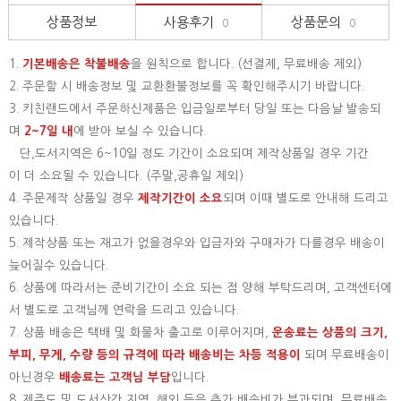
상품정보
사용후기
상품문의
0
0
1.
기본배송은
착불배송
을 원칙으로 합니다. (선결제, 무료배송 제외)
2. 주문할 시 배송정보 및 교환환불정보를 꼭 확인해주시기 바랍니다.
3. 키친랜드에서 주문하신제품은 입금일로부터 당일 또는 다음날 발송되
며
2~7일 내
에 받아 보실 수 있습니다.
단,도서지역은 6~10일 정도 기간이 소요되며 제작상품일 경우 기간
이 더 소요될 수 있습니다. (주말,공휴일 제외)
4. 주문제작 상품일 경우
제작기간이 소요
되며 이때 별도로 안내해 드리고
있습니다.
5. 제작상품 또는 재고가 없을경우와 입금자와 구매자가 다를경우 배송이
늦어질수 있습니다.
6. 상품에 따라서는 준비기간이 소요 되는 점 양해 부탁드리며, 고객센터에
서 별도로 고객님께 연락을 드리고 있습니다.
7. 상품 배송은 택배 및 화물차 출고로 이루어지며,
운송료는 상품의 크기,
부피, 무게, 수량 등의 규격에 따라 배송비는 차등 적용이
되며 무료배송이
아닌경우
배송료는 고객님 부담
입니다.
8. 제주도 및 도서산간 지역, 해외 등은 추가 배송비가 부과되며, 무료배송