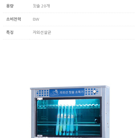
용량
칫솔 20개
소비전력
8W
특징
자외선살균