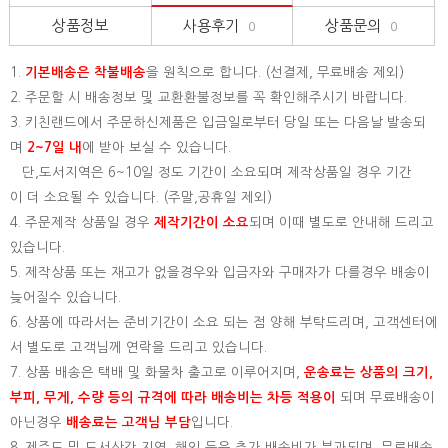
상품정보
사용후기
상품문의
0
0
1.
기본배송은
착불배송
을 원칙으로 합니다. (선결제, 무료배송 제외)
2. 주문할 시 배송정보 및 교환환불정보를 꼭 확인해주시기 바랍니다.
3. 키친랜드에서 주문하신제품은 입금일로부터 당일 또는 다음날 발송되
며
2~7일 내
에 받아 보실 수 있습니다.
단,도서지역은 6~10일 정도 기간이 소요되며 제작상품일 경우 기간
이 더 소요될 수 있습니다. (주말,공휴일 제외)
4. 주문제작 상품일 경우
제작기간이 소요
되며 이때 별도로 안내해 드리고
있습니다.
5. 제작상품 또는 재고가 없을경우와 입금자와 구매자가 다를경우 배송이
늦어질수 있습니다.
6. 상품에 따라서는 준비기간이 소요 되는 점 양해 부탁드리며, 고객센터에
서 별도로 고객님께 연락을 드리고 있습니다.
7. 상품 배송은 택배 및 화물차 출고로 이루어지며,
운송료는 상품의 크기,
부피, 무게, 수량 등의 규격에 따라 배송비는 차등 적용이
되며 무료배송이
아닌경우
배송료는 고객님 부담
입니다.
8. 제주도 및 도서산간 지역, 해외 등은 추가 배송비가 부과되며, 무료배송