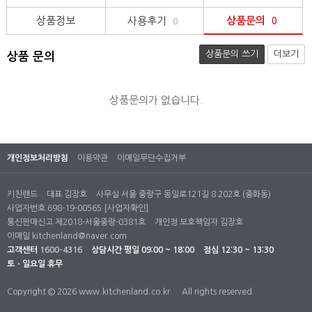
상품정보
사용후기
상품문의
0
0
상품문의 쓰기
더보기
상품 문의
상품문의가 없습니다.
개인정보처리방침
이용약관
이메일무단수집거부
키친랜드
대표 김장호
사무실 서울 중랑구 동일로121길 8 202호 (중화동)
사업자번호 698-19-00565
[사업자확인]
통신판매신고 제2018-서울중랑-0381호
개인정 보호책임자 김장호
이메일
kitchenland@naver.com
고객센터
1600-4316
상담시간
평일 09:00 ~ 18:00
점심 12:30 ~ 13:30
토ㆍ일요일 휴무
Copyright © 2026 www.kitchenland.co.kr.
All rights reserved.