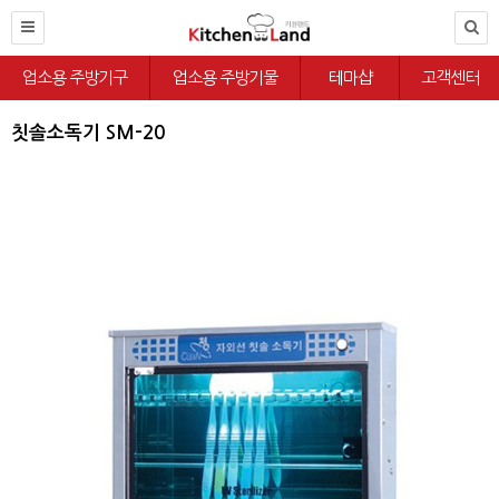
업소용 주방기구
업소용 주방기물
테마샵
고객센터
칫솔소독기 SM-20