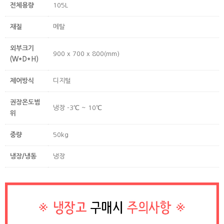
전체용량
105L
재질
메탈
외부크기
900 x 700 x 800(mm)
(W*D*H)
제어방식
디지털
권장온도범
냉장 -3℃ ~ 10℃
위
중량
50kg
냉장/냉동
냉장