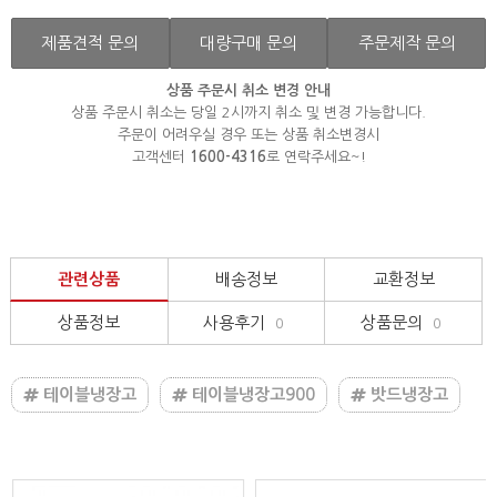
제품견적 문의
대량구매 문의
주문제작 문의
상품 주문시 취소 변경 안내
상품 주문시 취소는 당일 2시까지 취소 및 변경 가능합니다.
주문이 어려우실 경우 또는 상품 취소변경시
고객센터
1600-4316
로 연락주세요~!
관련상품
배송정보
교환정보
상품정보
사용후기
상품문의
0
0
테이블냉장고
테이블냉장고900
밧드냉장고