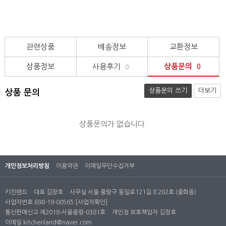
관련상품
배송정보
교환정보
상품정보
사용후기
상품문의
0
0
상품문의 쓰기
더보기
상품 문의
상품문의가 없습니다.
개인정보처리방침
이용약관
이메일무단수집거부
키친랜드
대표 김장호
사무실 서울 중랑구 동일로121길 8 202호 (중화동)
사업자번호 698-19-00565
[사업자확인]
통신판매신고 제2018-서울중랑-0381호
개인정 보호책임자 김장호
이메일
kitchenland@naver.com