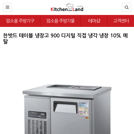
업소용 주방기구
업소용 주방기물
테마샵
고객센터
찬밧드 테이블 냉장고 900 디지털 직접 냉각 냉장 105L 메
탈