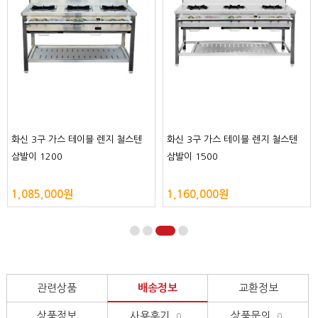
거화 고효율 테이블렌지 1500 가스
화신 2구 가스 테이블 렌지 주물삼발
에어렌지 GHG-300N/P
이 900
2,350,000원
810,000원
관련상품
배송정보
교환정보
상품정보
사용후기
상품문의
0
0