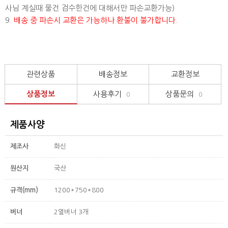
사님 계실때 물건 검수한건에 대해서만 파손교환가능)
9.
배송 중 파손시 교환은 가능하나 환불이 불가합니다.
관련상품
배송정보
교환정보
상품정보
사용후기
상품문의
0
0
제품사양
제조사
화신
원산지
국산
규격(mm)
1200*750*800
버너
2열버너 3개