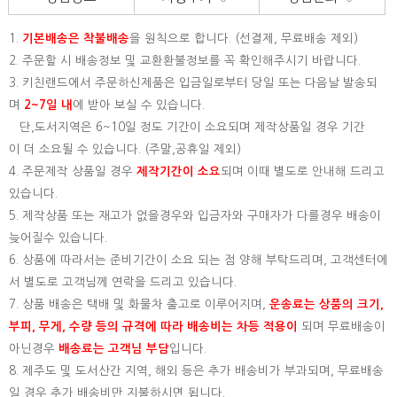
1.
기본배송은
착불배송
을 원칙으로 합니다. (선결제, 무료배송 제외)
2. 주문할 시 배송정보 및 교환환불정보를 꼭 확인해주시기 바랍니다.
3. 키친랜드에서 주문하신제품은 입금일로부터 당일 또는 다음날 발송되
며
2~7일 내
에 받아 보실 수 있습니다.
단,도서지역은 6~10일 정도 기간이 소요되며 제작상품일 경우 기간
이 더 소요될 수 있습니다. (주말,공휴일 제외)
4. 주문제작 상품일 경우
제작기간이 소요
되며 이때 별도로 안내해 드리고
있습니다.
5. 제작상품 또는 재고가 없을경우와 입금자와 구매자가 다를경우 배송이
늦어질수 있습니다.
6. 상품에 따라서는 준비기간이 소요 되는 점 양해 부탁드리며, 고객센터에
서 별도로 고객님께 연락을 드리고 있습니다.
7. 상품 배송은 택배 및 화물차 출고로 이루어지며,
운송료는 상품의 크기,
부피, 무게, 수량 등의 규격에 따라 배송비는 차등 적용이
되며 무료배송이
아닌경우
배송료는 고객님 부담
입니다.
8. 제주도 및 도서산간 지역, 해외 등은 추가 배송비가 부과되며, 무료배송
일 경우 추가 배송비만 지불하시면 됩니다.