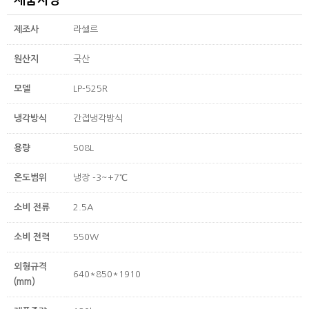
제품사양
제조사
라셀르
원산지
국산
모델
LP-525R
냉각방식
간접냉각방식
용량
508L
온도범위
냉장 -3~+7℃
소비 전류
2.5A
소비 전력
550W
외형규격
640*850*1910
(mm)