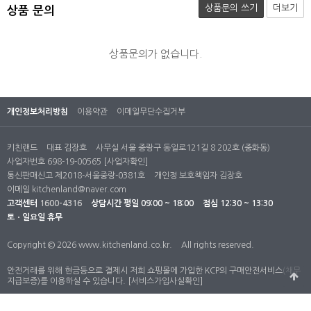
상품문의 쓰기
더보기
상품 문의
상품문의가 없습니다.
개인정보처리방침
이용약관
이메일무단수집거부
키친랜드
대표 김장호
사무실 서울 중랑구 동일로121길 8 202호 (중화동)
사업자번호 698-19-00565
[사업자확인]
통신판매신고 제2018-서울중랑-0381호
개인정 보호책임자 김장호
이메일
kitchenland@naver.com
고객센터
1600-4316
상담시간
평일 09:00 ~ 18:00
점심 12:30 ~ 13:30
토ㆍ일요일 휴무
Copyright © 2026 www.kitchenland.co.kr.
All rights reserved.
안전거래를 위해 현금등으로 결제시 저희 쇼핑몰에 가입한 KCP의 구매안전서비스(채무
지급보증)를 이용하실 수 있습니다.
[서비스가입사실확인]