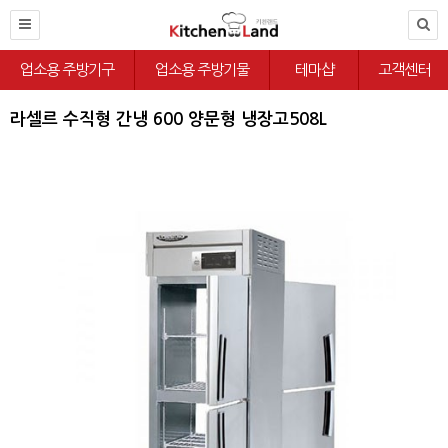
업소용 주방기구
업소용 주방기물
테마샵
고객센터
라셀르 수직형 간냉 600 양문형 냉장고508L