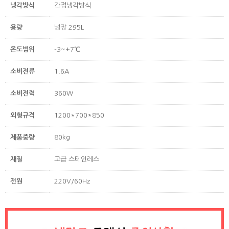
냉각방식
간접냉각방식
용량
냉장 295L
온도범위
-3~+7℃
소비전류
1.6A
소비전력
360W
외형규격
1200*700*850
제품중량
80kg
재질
고급 스테인레스
전원
220V/60Hz