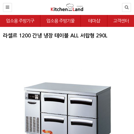
업소용 주방기구
업소용 주방기물
테마샵
고객센터
라셀르 1200 간냉 냉장 테이블 ALL 서랍형 290L