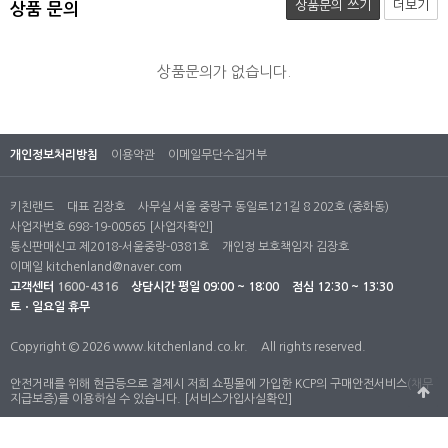
상품문의 쓰기
더보기
상품 문의
상품문의가 없습니다.
개인정보처리방침
이용약관
이메일무단수집거부
키친랜드
대표 김장호
사무실 서울 중랑구 동일로121길 8 202호 (중화동)
사업자번호 698-19-00565
[사업자확인]
통신판매신고 제2018-서울중랑-0381호
개인정 보호책임자 김장호
이메일
kitchenland@naver.com
고객센터
1600-4316
상담시간
평일 09:00 ~ 18:00
점심 12:30 ~ 13:30
토ㆍ일요일 휴무
Copyright © 2026 www.kitchenland.co.kr.
All rights reserved.
안전거래를 위해 현금등으로 결제시 저희 쇼핑몰에 가입한 KCP의 구매안전서비스(채무
지급보증)를 이용하실 수 있습니다.
[서비스가입사실확인]