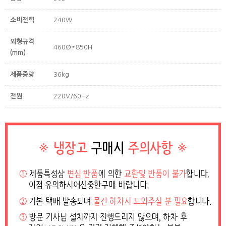
소비전력
240W
외형규격
460Ø*850H
(mm)
제품중량
36kg
전원
220V/60Hz