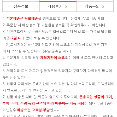
상품정보
사용후기
상품문의
0
0
1.
기본배송은
착불배송
을 원칙으로 합니다. (선결제, 무료배송 제외)
2. 주문할 시 배송정보 및 교환환불정보를 꼭 확인해주시기 바랍니다.
3. 키친랜드에서 주문하신제품은 입금일로부터 당일 또는 다음날 발송되
며
2~7일 내
에 받아 보실 수 있습니다.
단,도서지역은 6~10일 정도 기간이 소요되며 제작상품일 경우 기간
이 더 소요될 수 있습니다. (주말,공휴일 제외)
4. 주문제작 상품일 경우
제작기간이 소요
되며 이때 별도로 안내해 드리고
있습니다.
5. 제작상품 또는 재고가 없을경우와 입금자와 구매자가 다를경우 배송이
늦어질수 있습니다.
6. 상품에 따라서는 준비기간이 소요 되는 점 양해 부탁드리며, 고객센터에
서 별도로 고객님께 연락을 드리고 있습니다.
7. 상품 배송은 택배 및 화물차 출고로 이루어지며,
운송료는 상품의 크기,
부피, 무게, 수량 등의 규격에 따라 배송비는 차등 적용이
되며 무료배송이
아닌경우
배송료는 고객님 부담
입니다.
8. 제주도 및 도서산간 지역, 해외 등은 추가 배송비가 부과되며, 무료배송