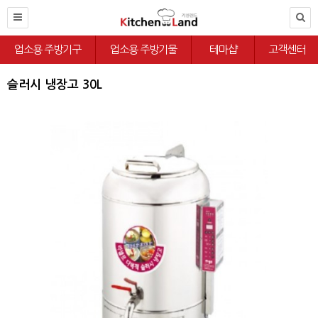
업소용 주방기구
업소용 주방기물
테마샵
고객센터
슬러시 냉장고 30L