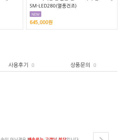
SM-LED280(열풍건조)
LED52
NEW
NEW
645,000원
680,0
사용후기
상품문의
0
0
배송이 아닌경우
배송료는 고객님 부담
입니다.