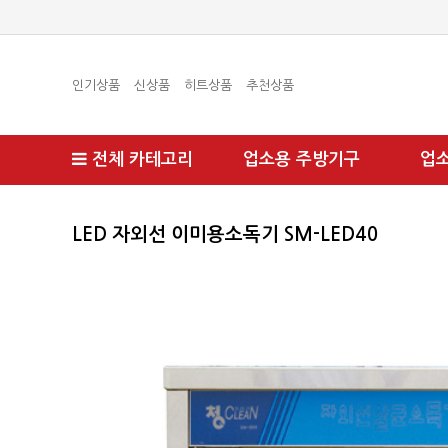
인기상품
신상품
히트상품
추천상품
전체 카테고리
업소용 주방기구
업
LED 자외선 이미용소독기 SM-LED40