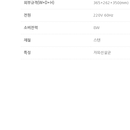
외부규격(W*D*H)
365*262*350(mm)
전원
220V 60Hz
소비전력
8W
재질
스텐
특징
자외선살균