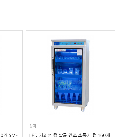
삼미
삼미
0개 SM-
LED 자외선 컵 살균 건조 소독기 컵 160개
LED 자