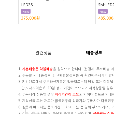
LED28
SM-LED
NEW
NEW
375,000원
485,00
관련상품
배송정보
1.
기본배송은
착불배송
을 원칙으로 합니다. (선결제, 무료배송 제
2. 주문할 시 배송정보 및 교환환불정보를 꼭 확인해주시기 바랍
3. 키친랜드에서 주문하신제품은 입금일로부터 당일 또는 다음날
단,도서지역은 6~10일 정도 기간이 소요되며 제작상품일 경우 기
4. 주문제작 상품일 경우
제작기간이 소요
되며 이때 별도로 안내
5. 제작상품 또는 재고가 없을경우와 입금자와 구매자가 다를경우
6. 상품에 따라서는 준비기간이 소요 되는 점 양해 부탁드리며,
7. 상품 배송은 택배 및 화물차 출고로 이루어지며,
운송료는 상품의