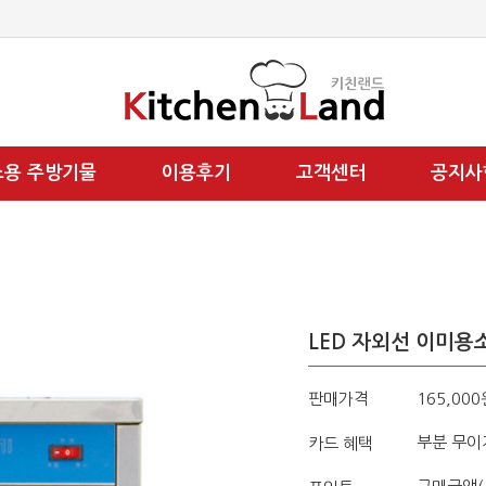
소용 주방기물
이용후기
고객센터
공지사
LED 자외선 이미용소
판매가격
165,000
부분 무이
카드 혜택