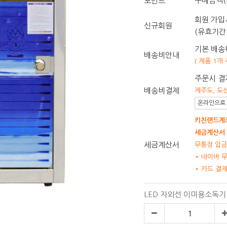
구매금액(
포인트
회원 가입시
신규회원
(유효기간 
기본 배송비
배송비안내
( 제품 1개
주문시 결
배송비결제
제주도, 도
온라인으로 
키친랜드계좌
세금계산서 
세금계산서
무통장 입금
* 네이버 
* 카드 결
LED 자외선 이미용소독기 