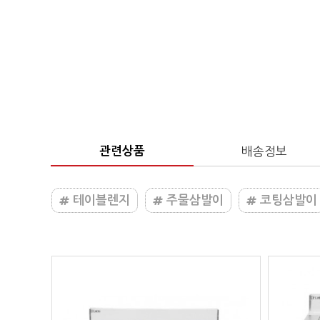
관련상품
배송정보
테이블렌지
주물삼발이
코팅삼발이