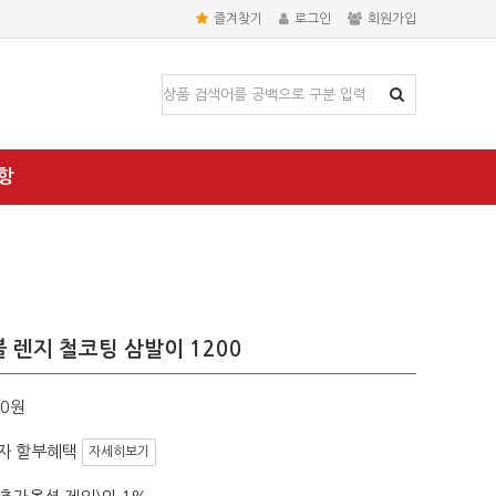
즐겨찾기
로그인
회원가입
항
블 렌지 철코팅 삼발이 1200
00원
자 할부혜택
자세히보기