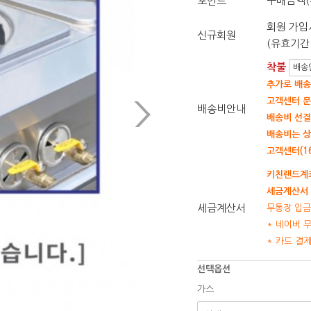
구매금액(
포인트
회원 가입시
신규회원
(유효기간 
착불
배송
추가로 배송
고객센터 문
배송비안내
배송비 선결
배송비는 상
고객센터(16
키친랜드계좌
세금계산서 
세금계산서
무통장 입금
* 네이버 
* 카드 결
선택옵션
가스