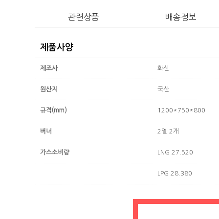
관련상품
배송정보
제품사양
제조사
화신
원산지
국산
규격(mm)
1200*750*800
버너
2열 2개
가스소비량
LNG 27.520
LPG 28.380