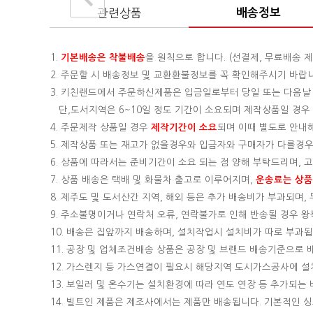
관련상품
배송정보
1.
기본배송은
착불배송
을 원칙으로 합니다. (선결제, 무료배송 제
2. 주문할 시 배송정보 및 교환환불정보를 꼭 확인해주시기 바랍
3. 키친랜드에서 주문하신제품은 입금일로부터 당일 또는 다음날
단,도서지역은 6~10일 정도 기간이 소요되며 제작상품일 경우 기
4. 주문제작 상품일 경우
제작기간이 소요
되며 이때 별도로 안내
5. 제작상품 또는 재고가 없을경우와 입금자와 구매자가 다를경우
6. 상품에 따라서는 준비기간이 소요 되는 점 양해 부탁드리며,
7. 상품 배송은 택배 및 화물차 출고로 이루어지며,
운송료는 상품의
8. 제주도 및 도서산간 지역, 해외 등은 추가 배송비가 부과되며
9. 주소불명이거나 연락처 오류, 연락불가로 인해 반송될 경우 
10. 배송은 집앞까지 배송하며, 설치작업시 설치비가 따로 부과됩니
11. 공장 및 업체조건배송 상품은 공장 및 브랜드 배송기준으로
12. 가스렌지 등 가스연결이 필요시 해당지역 도시가스공사에 
13. 보일러 및 온수기는 설치환경에 따라 연도 연장 등 추가되
14. 빌트인 제품은 제조사에서는 제품만 배송됩니다. 기본적인