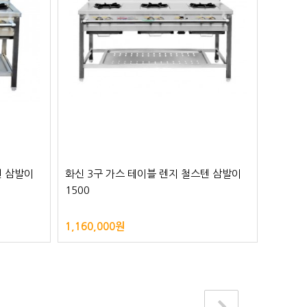
텐 삼발이
화신 3구 가스 테이블 렌지 철스텐 삼발이
화신 2
1500
1,160,000원
810,0