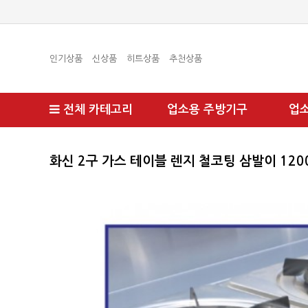
인기상품
신상품
히트상품
추천상품
전체 카테고리
업소용 주방기구
업
화신 2구 가스 테이블 렌지 철코팅 삼발이 120