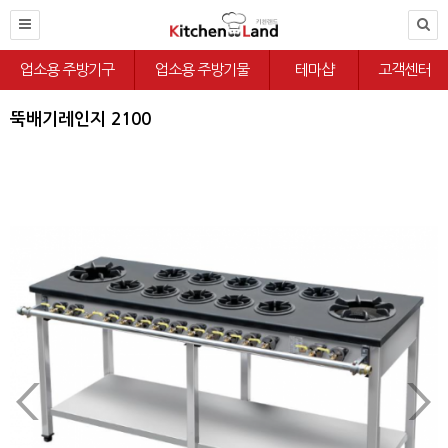
업소용 주방기구
업소용 주방기물
테마샵
고객센터
뚝배기레인지 2100