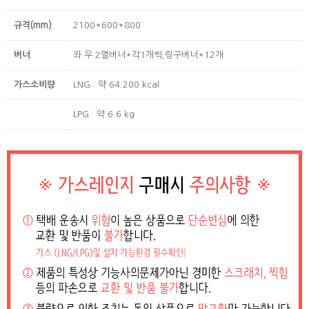
규격(mm)
2100*600*800
버너
좌.우 2열버너*각1개씩,링구버너*12개
가스소비량
LNG : 약 64.200 kcal
LPG : 약 6.6 kg