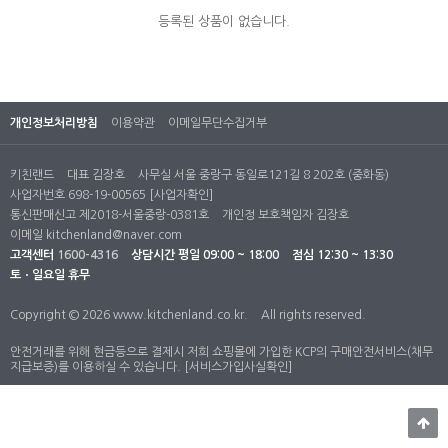
등록된 상품이 없습니다.
개인정보처리방침
이용약관
이메일무단수집거부
키친랜드
대표 김장호
사무실 서울 중랑구 동일로121길 8 202호 (중화동)
사업자번호 698-19-00565
[사업자확인]
통신판매신고 제2018-서울중랑-0381호
개인정 보호책임자 김장호
이메일
kitchenland@naver.com
고객센터
1600-4316
상담시간
평일 09:00 ~ 18:00
점심 12:30 ~ 13:30
토ㆍ일요일 휴무
Copyright © 2026 www.kitchenland.co.kr.
All rights reserved.
안전거래를 위해 현금등으로 결제시 저희 쇼핑몰에 가입한 KCP의 구매안전서비스(채무
지급보증)를 이용하실 수 있습니다.
[서비스가입사실확인]