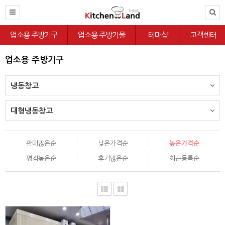
업소용 주방기구
업소용 주방기물
테마샵
고객센터
업소용 주방기구
냉동창고
대형냉동창고
판매많은순
낮은가격순
높은가격순
평점높은순
후기많은순
최근등록순