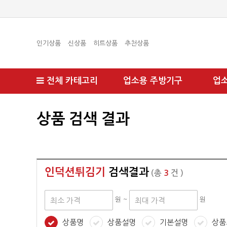
인기상품
신상품
히트상품
추천상품
전체 카테고리
업소용 주방기구
업
상품 검색 결과
인덕션튀김기
검색결과
(총
3
건 )
원 ~
원
상품명
상품설명
기본설명
상품