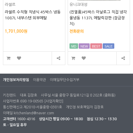
라셀르
유니크대성
라셀르 수직형 직냉식 45박스 냉동
(진열품)45박스 아날로그 직접 냉각
1087L 내부스텐 외부메탈
올냉동 1137L 메탈릭강판 (잠금장
치)
1,701,000원
전화문의
MD
NEW
BEST
SALE
개인정보처리방침
이용약관
이메일무단수집거부
키친랜드
대표 김장호
사무실 서울 중랑구 동일로121길 8 202호 (중화동)
사업자번호 698-19-00565
[사업자확인]
통신판매신고 제2018-서울중랑-0381호
개인정 보호책임자 김장호
이메일
kitchenland@naver.com
고객센터
1600-4316
상담시간
평일 09:00 ~ 18:00
점심 12:30 ~ 13:30
토ㆍ일요일 휴무