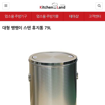
업소용 주방기구
업소용 주방기물
테마샵
고객센터
대형 뱅뱅이 스텐 휴지통 79L