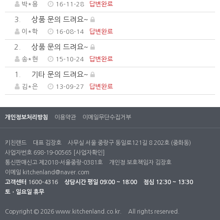
박*용
16-11-28
답변완료
3.
상품 문의 드려요~
이*학
16-08-14
답변완료
2.
상품 문의 드려요~
송*현
15-10-24
답변완료
1.
기타 문의 드려요~
김*은
13-09-27
답변완료
개인정보처리방침
이용약관
이메일무단수집거부
키친랜드
대표 김장호
사무실 서울 중랑구 동일로121길 8 202호 (중화동)
사업자번호 698-19-00565
[사업자확인]
통신판매신고 제2018-서울중랑-0381호
개인정 보호책임자 김장호
이메일
kitchenland@naver.com
고객센터
1600-4316
상담시간
평일 09:00 ~ 18:00
점심 12:30 ~ 13:30
토ㆍ일요일 휴무
Copyright © 2026 www.kitchenland.co.kr.
All rights reserved.