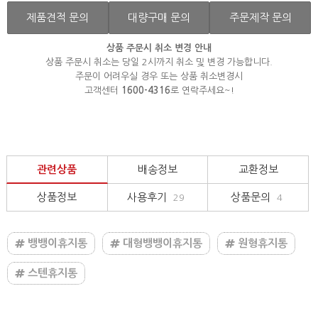
제품견적 문의
대량구매 문의
주문제작 문의
상품 주문시 취소 변경 안내
상품 주문시 취소는 당일 2시까지 취소 및 변경 가능합니다.
주문이 어려우실 경우 또는 상품 취소변경시
고객센터
1600-4316
로 연락주세요~!
관련상품
배송정보
교환정보
상품정보
사용후기
상품문의
29
4
뱅뱅이휴지통
대형뱅뱅이휴지통
원형휴지통
스텐휴지통