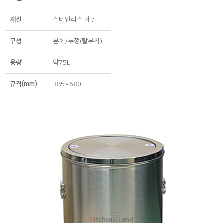
재질
스테인리스 재질
구성
본체/뚜껑(탈부착)
용량
약75L
규격(mm)
385*680