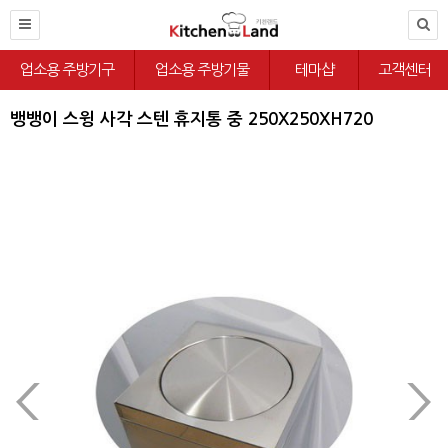
업소용 주방기구
업소용 주방기물
테마샵
고객센터
뱅뱅이 스윙 사각 스텐 휴지통 중 250X250XH720