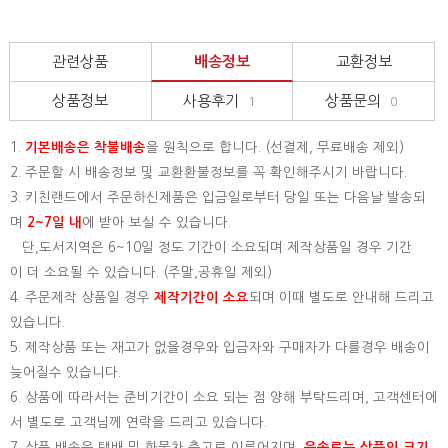
관련상품
배송정보
교환정보
상품정보
사용후기
상품문의
1
0
1.
기본배송은
착불배송
을 원칙으로 합니다. (선결제, 무료배송 제외)
2. 주문할 시 배송정보 및 교환환불정보를 꼭 확인해주시기 바랍니다.
3. 키친랜드에서 주문하신제품은 입금일로부터 당일 또는 다음날 발송되
며
2~7일 내
에 받아 보실 수 있습니다.
단,도서지역은 6~10일 정도 기간이 소요되며 제작상품일 경우 기간
이 더 소요될 수 있습니다. (주말,공휴일 제외)
4. 주문제작 상품일 경우
제작기간이 소요
되며 이때 별도로 안내해 드리고
있습니다.
5. 제작상품 또는 재고가 없을경우와 입금자와 구매자가 다를경우 배송이
늦어질수 있습니다.
6. 상품에 따라서는 준비기간이 소요 되는 점 양해 부탁드리며, 고객센터에
서 별도로 고객님께 연락을 드리고 있습니다.
7. 상품 배송은 택배 및 화물차 출고로 이루어지며,
운송료는 상품의 크기,