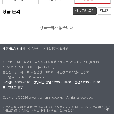
상품문의 쓰기
더보기
상품 문의
상품문의가 없습니다.
개인정보처리방침
이용약관
이메일무단수집거부
키친랜드
대표 김장호
사무실 서울 중랑구 동일로121길 8 202호 (중화동)
사업자번호 698-19-00565
[사업자확인]
통신판매신고 제2018-서울중랑-0381호
개인정 보호책임자 김장호
이메일
kitchenland@naver.com
고객센터
1600-4316
상담시간
평일 09:00 ~ 18:00
점심 12:30 ~ 13:30
토ㆍ일요일 휴무
Copyright © 2026 www.kitchenland.co.kr.
All rights reserved.
안전거래를 위해 현금등으로 결제시 저희 쇼핑몰에 가입한 KCP의 구매안전서비스(채무
지급보증)를 이용하실 수 있습니다.
[서비스가입사실확인]