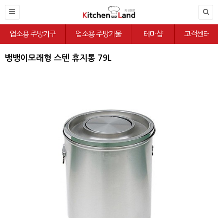
업소용 주방기구
업소용 주방기물
테마샵
고객센터
뱅뱅이모래형 스텐 휴지통 79L