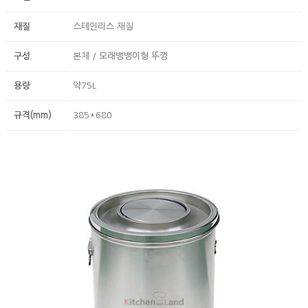
재질
스테인리스 재질
구성
본체 / 모래뱅뱅이형 뚜껑
용량
약75L
규격(mm)
385*680