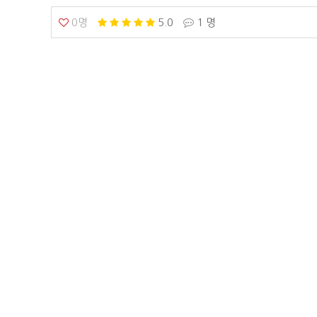
0명
5.0
1 명