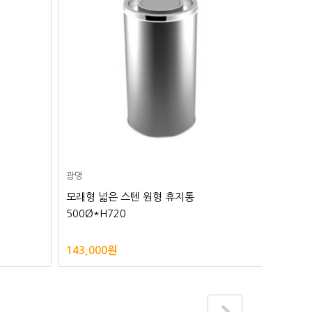
광명
광명
모래형 넓은 스텐 원형 휴지통
뱅뱅이 
500Ø*H720
215X2
143,000원
135,0