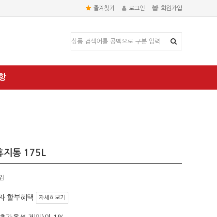
즐겨찾기
로그인
회원가입
항
지통 175L
원
자 할부혜택
자세히보기