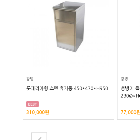
광명
광명
롯데리아형 스텐 휴지통 450*470*H950
뱅뱅이 좁
230Ø*H
BEST
310,000원
77,000