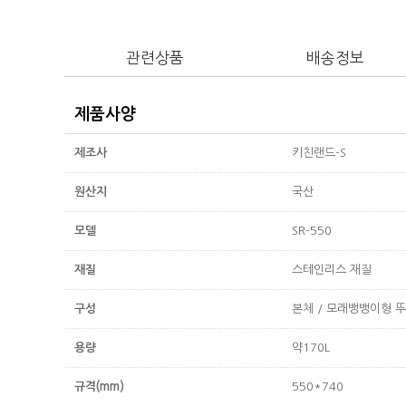
관련상품
배송정보
제품사양
제조사
키친랜드-S
원산지
국산
모델
SR-550
재질
스테인리스 재질
구성
본체 / 모래뱅뱅이형 
용량
약170L
규격(mm)
550*740