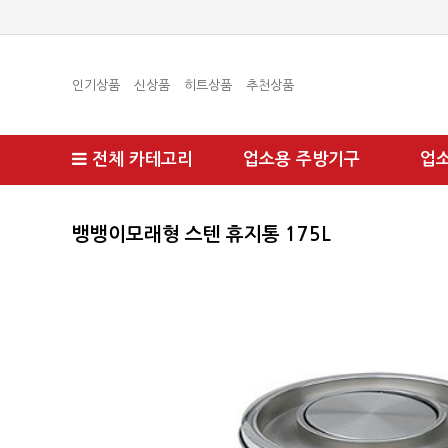
인기상품
신상품
히트상품
추천상품
전체 카테고리
업소용 주방기구
업
뱅뱅이모래형 스텐 휴지통 175L