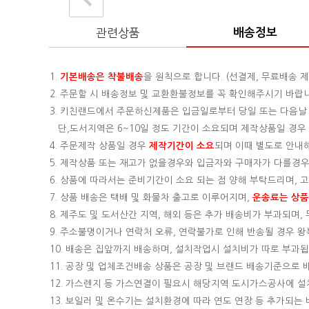
관련상품
배송정보
1.
기본배송은
착불배송
을 원칙으로 합니다. (선결제, 무료배송 제
2. 주문할 시 배송정보 및 교환환불정보를 꼭 확인해주시기 바랍
3. 키친랜드에서 주문하신제품은 입금일로부터 당일 또는 다음날
단,도서지역은 6~10일 정도 기간이 소요되며 제작상품일 경우 기
4. 주문제작 상품일 경우
제작기간이 소요
되며 이때 별도로 안내
5. 제작상품 또는 재고가 없을경우와 입금자와 구매자가 다를경우
6. 상품에 따라서는 준비기간이 소요 되는 점 양해 부탁드리며,
7. 상품 배송은 택배 및 화물차 출고로 이루어지며,
운송료는 상품의
8. 제주도 및 도서산간 지역, 해외 등은 추가 배송비가 부과되며
9. 주소불명이거나 연락처 오류, 연락불가로 인해 반송될 경우 
10. 배송은 집앞까지 배송하며, 설치작업시 설치비가 따로 부과됩니
11. 공장 및 업체조건배송 상품은 공장 및 브랜드 배송기준으로
12. 가스렌지 등 가스연결이 필요시 해당지역 도시가스공사에 
13. 보일러 및 온수기는 설치환경에 따라 연도 연장 등 추가되