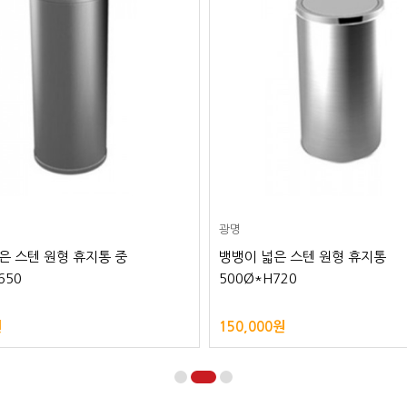
광명
은 스텐 원형 휴지통 중
뱅뱅이 넓은 스텐 원형 휴지통
650
500Ø*H720
원
150,000원