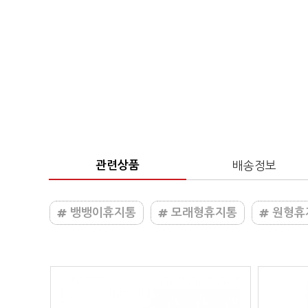
관련상품
배송정보
뱅뱅이휴지통
모래형휴지통
원형휴