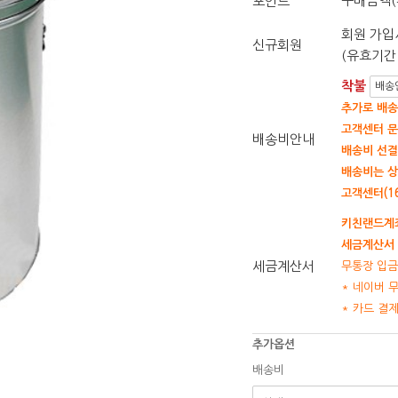
구매금액(
포인트
회원 가입시
신규회원
(유효기간 
착불
배송
추가로 배송
고객센터 문
배송비안내
배송비 선결
배송비는 상
고객센터(16
키친랜드계좌
세금계산서 
세금계산서
무통장 입금
* 네이버 
* 카드 결
추가옵션
배송비