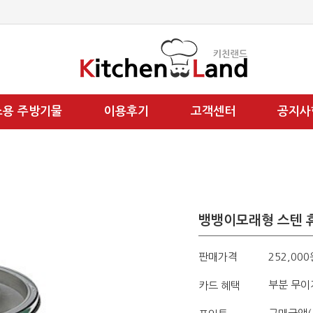
소용 주방기물
이용후기
고객센터
공지사
뱅뱅이모래형 스텐 휴
판매가격
252,000
부분 무이
카드 혜택