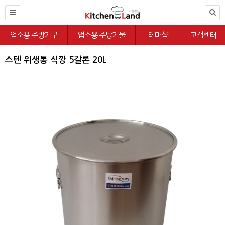
업소용 주방기구
업소용 주방기물
테마샵
고객센터
스텐 위생통 식깡 5갈론 20L