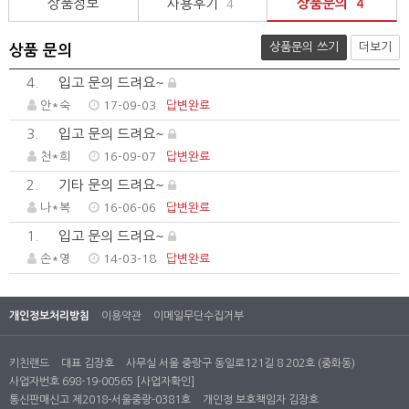
상품정보
사용후기
상품문의
4
4
상품문의 쓰기
더보기
상품 문의
4.
입고 문의 드려요~
안*숙
17-09-03
답변완료
3.
입고 문의 드려요~
천*희
16-09-07
답변완료
2.
기타 문의 드려요~
나*복
16-06-06
답변완료
1.
입고 문의 드려요~
손*영
14-03-18
답변완료
개인정보처리방침
이용약관
이메일무단수집거부
키친랜드
대표 김장호
사무실 서울 중랑구 동일로121길 8 202호 (중화동)
사업자번호 698-19-00565
[사업자확인]
통신판매신고 제2018-서울중랑-0381호
개인정 보호책임자 김장호