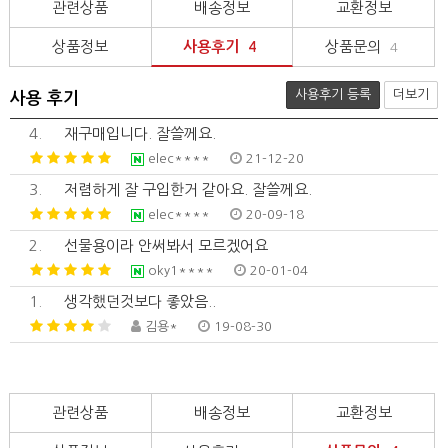
관련상품
배송정보
교환정보
상품정보
사용후기
상품문의
4
4
사용후기 등록
더보기
사용 후기
4.
재구매입니다. 잘쓸께요.
elec****
21-12-20
3.
저렴하게 잘 구입한거 같아요. 잘쓸께요.
elec****
20-09-18
2.
선물용이라 안써봐서 모르겠어요
oky1****
20-01-04
1.
생각했던것보다 좋았음..
김용*
19-08-30
관련상품
배송정보
교환정보