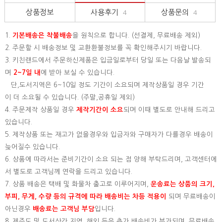
상품정보
사용후기
상품문의
4
4
1.
기본배송은
착불배송
을 원칙으로 합니다. (선결제, 무료배송 제외)
2. 주문할 시 배송정보 및 교환환불정보를 꼭 확인해주시기 바랍니다.
3. 키친랜드에서 주문하신제품은 입금일로부터 당일 또는 다음날 발송되
며
2~7일 내
에 받아 보실 수 있습니다.
단,도서지역은 6~10일 정도 기간이 소요되며 제작상품일 경우 기간
이 더 소요될 수 있습니다. (주말,공휴일 제외)
4. 주문제작 상품일 경우
제작기간이 소요
되며 이때 별도로 안내해 드리고
있습니다.
5. 제작상품 또는 재고가 없을경우와 입금자와 구매자가 다를경우 배송이
늦어질수 있습니다.
6. 상품에 따라서는 준비기간이 소요 되는 점 양해 부탁드리며, 고객센터에
서 별도로 고객님께 연락을 드리고 있습니다.
7. 상품 배송은 택배 및 화물차 출고로 이루어지며,
운송료는 상품의 크기,
부피, 무게, 수량 등의 규격에 따라 배송비는 차등 적용이
되며 무료배송이
아닌경우
배송료는 고객님 부담
입니다.
8. 제주도 및 도서산간 지역, 해외 등은 추가 배송비가 부과되며, 무료배송