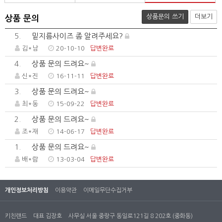
상품문의 쓰기
더보기
상품 문의
5.
밑지름사이즈 좀 알려주세요?
김*남
20-10-10
답변완료
4.
상품 문의 드려요~
신*진
16-11-11
답변완료
3.
상품 문의 드려요~
최*동
15-09-22
답변완료
2.
상품 문의 드려요~
조*재
14-06-17
답변완료
1.
상품 문의 드려요~
배*람
13-03-04
답변완료
개인정보처리방침
이용약관
이메일무단수집거부
키친랜드
대표 김장호
사무실 서울 중랑구 동일로121길 8 202호 (중화동)