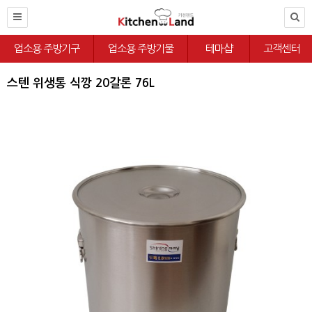
업소용 주방기구
업소용 주방기물
테마샵
고객센터
스텐 위생통 식깡 20갈론 76L