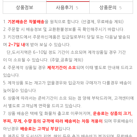
상품정보
사용후기
상품문의
5
5
1.
기본배송은
착불배송
을 원칙으로 합니다. (선결제, 무료배송 제외)
2. 주문할 시 배송정보 및 교환환불정보를 꼭 확인해주시기 바랍니다.
3. 키친랜드에서 주문하신제품은 입금일로부터 당일 또는 다음날 발송되
며
2~7일 내
에 받아 보실 수 있습니다.
단,도서지역은 6~10일 정도 기간이 소요되며 제작상품일 경우 기간
이 더 소요될 수 있습니다. (주말,공휴일 제외)
4. 주문제작 상품일 경우
제작기간이 소요
되며 이때 별도로 안내해 드리고
있습니다.
5. 제작상품 또는 재고가 없을경우와 입금자와 구매자가 다를경우 배송이
늦어질수 있습니다.
6. 상품에 따라서는 준비기간이 소요 되는 점 양해 부탁드리며, 고객센터에
서 별도로 고객님께 연락을 드리고 있습니다.
7. 상품 배송은 택배 및 화물차 출고로 이루어지며,
운송료는 상품의 크기,
부피, 무게, 수량 등의 규격에 따라 배송비는 차등 적용이
되며 무료배송이
아닌경우
배송료는 고객님 부담
입니다.
8. 제주도 및 도서산간 지역, 해외 등은 추가 배송비가 부과되며, 무료배송