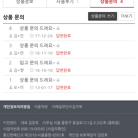
상품정보
사용후기
상품문의
1
4
상품문의 쓰기
더보기
상품 문의
4.
상품 문의 드려요~
김*민
17-12-26
답변완료
3.
상품 문의 드려요~
김*련
16-11-10
답변완료
2.
입고 문의 드려요~
김*향
16-10-10
답변완료
1.
상품 문의 드려요~
오*미
13-01-17
답변완료
개인정보처리방침
이용약관
이메일무단수집거부
키친랜드
대표 김장호
사무실 서울 중랑구 동일로121길 8 202호 (중화동)
사업자번호 698-19-00565
[사업자확인]
통신판매신고 제2018-서울중랑-0381호
개인정 보호책임자 김장호