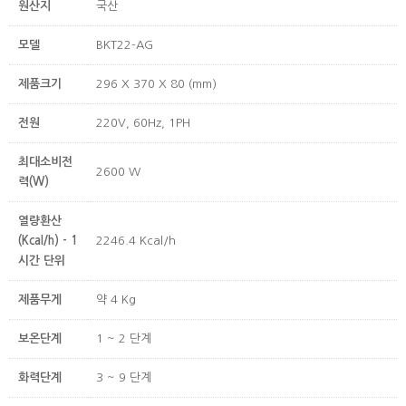
원산지
국산
모델
BKT22-AG
제품크기
296 X 370 X 80 (mm)
전원
220V, 60Hz, 1PH
최대소비전
2600 W
력(W)
열량환산
(Kcal/h) - 1
2246.4 Kcal/h
시간 단위
제품무게
약 4 Kg
보온단계
1 ~ 2 단계
화력단계
3 ~ 9 단계