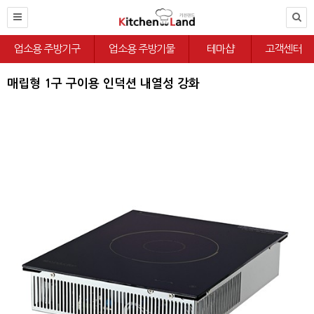
업소용 주방기구
업소용 주방기물
테마샵
고객센터
매립형 1구 구이용 인덕션 내열성 강화