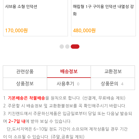
 강
매립형 1구 구이용 인덕션 내열성 강
매립형 1구 탕 샤브용 인덕션
화
500,000원
400,000원
관련상품
배송정보
교환정보
상품정보
사용후기
상품문의
0
4
1.
기본배송은
착불배송
을 원칙으로 합니다. (선결제, 무료배송 제외)
2. 주문할 시 배송정보 및 교환환불정보를 꼭 확인해주시기 바랍니다.
3. 키친랜드에서 주문하신제품은 입금일로부터 당일 또는 다음날 발송되
며
2~7일 내
에 받아 보실 수 있습니다.
단,도서지역은 6~10일 정도 기간이 소요되며 제작상품일 경우 기간
이 더 소요될 수 있습니다. (주말,공휴일 제외)