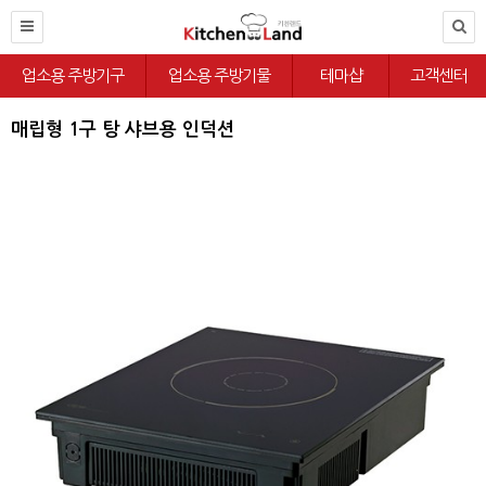
업소용 주방기구
업소용 주방기물
테마샵
고객센터
매립형 1구 탕 샤브용 인덕션