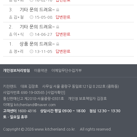
강*희
16-02-16
답변완료
3.
기타 문의 드려요~
김*철
15-05-08
답변완료
2.
기타 문의 드려요~
이*식
14-06-27
답변완료
1.
상품 문의 드려요~
정*리
13-11-05
답변완료
개인정보처리방침
이용약관
이메일무단수집거부
키친랜드
대표 김장호
사무실 서울 중랑구 동일로121길 8 202호 (중화동)
사업자번호 698-19-00565
[사업자확인]
통신판매신고 제2018-서울중랑-0381호
개인정 보호책임자 김장호
이메일
kitchenland@naver.com
고객센터
1600-4316
상담시간
평일 09:00 ~ 18:00
점심 12:30 ~ 13:30
토ㆍ일요일 휴무
Copyright © 2026 www.kitchenland.co.kr.
All rights reserved.