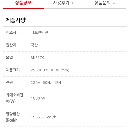
상품정보
사용후기
상품문의
0
4
제품사양
제조사
디포인덕션
원산지
국산
모델
BKP179
제품크기
296 X 370 X 80 (mm)
전원
220V, 60Hz, 1PH
최대소비전
1800 W
력(W)
열량환산
1555.2 Kcal/h
(Kcal/h