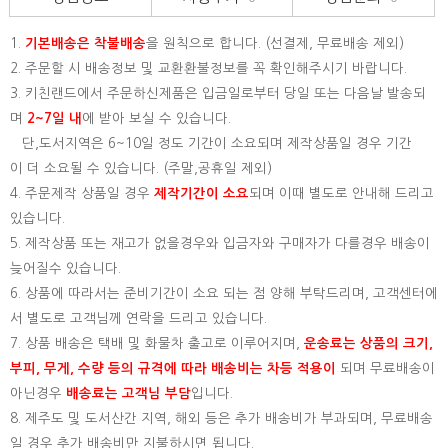
1.
기본배송은
착불배송
을 원칙으로 합니다. (선결제, 무료배송 제외)
2. 주문할 시 배송정보 및 교환환불정보를 꼭 확인해주시기 바랍니다.
3. 키친랜드에서 주문하신제품은 입금일로부터 당일 또는 다음날 발송되
며
2~7일 내
에 받아 보실 수 있습니다.
단,도서지역은 6~10일 정도 기간이 소요되며 제작상품일 경우 기간
이 더 소요될 수 있습니다. (주말,공휴일 제외)
4. 주문제작 상품일 경우
제작기간이 소요
되며 이때 별도로 안내해 드리고
있습니다.
5. 제작상품 또는 재고가 없을경우와 입금자와 구매자가 다를경우 배송이
늦어질수 있습니다.
6. 상품에 따라서는 준비기간이 소요 되는 점 양해 부탁드리며, 고객센터에
서 별도로 고객님께 연락을 드리고 있습니다.
7. 상품 배송은 택배 및 화물차 출고로 이루어지며,
운송료는 상품의 크기,
부피, 무게, 수량 등의 규격에 따라 배송비는 차등 적용이
되며 무료배송이
아닌경우
배송료는 고객님 부담
입니다.
8. 제주도 및 도서산간 지역, 해외 등은 추가 배송비가 부과되며, 무료배송
일 경우 추가 배송비만 지불하시면 됩니다.