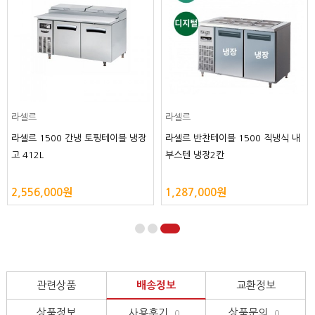
라셀르
라셀르
라셀르 1500 간냉 토핑테이블 냉장
라셀르 반찬테이블 1500 직냉식 내
고 412L
부스텐 냉장2칸
2,556,000원
1,287,000원
관련상품
배송정보
교환정보
상품정보
사용후기
상품문의
0
0