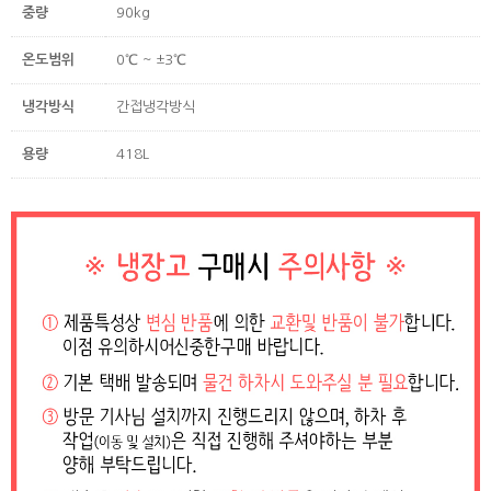
중량
90kg
온도범위
0℃ ~ ±3℃
냉각방식
간접냉각방식
용량
418L