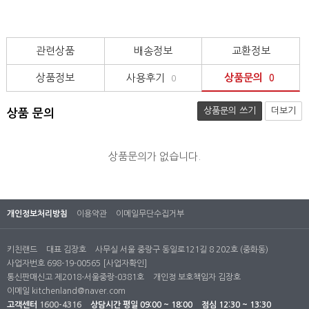
관련상품
배송정보
교환정보
상품정보
사용후기
상품문의
0
0
상품문의 쓰기
더보기
상품 문의
상품문의가 없습니다.
개인정보처리방침
이용약관
이메일무단수집거부
키친랜드
대표 김장호
사무실 서울 중랑구 동일로121길 8 202호 (중화동)
사업자번호 698-19-00565
[사업자확인]
통신판매신고 제2018-서울중랑-0381호
개인정 보호책임자 김장호
이메일
kitchenland@naver.com
고객센터
1600-4316
상담시간
평일 09:00 ~ 18:00
점심 12:30 ~ 13:30