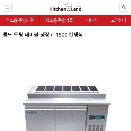
업소용 주방기구
업소용 주방기물
테마샵
고객센터
콜드 토핑 테이블 냉장고 1500 간냉식