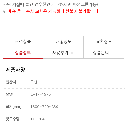
사님 계실때 물건 검수한건에 대해서만 파손교환가능)
9.
배송 중 파손시 교환은 가능하나 환불이 불가합니다.
관련상품
배송정보
교환정보
상품정보
사용후기
상품문의
0
0
제품사양
원산지
국산
모델
CHTPI-1575
크기(mm)
1500*700*850
밧드수량
1/3 7EA