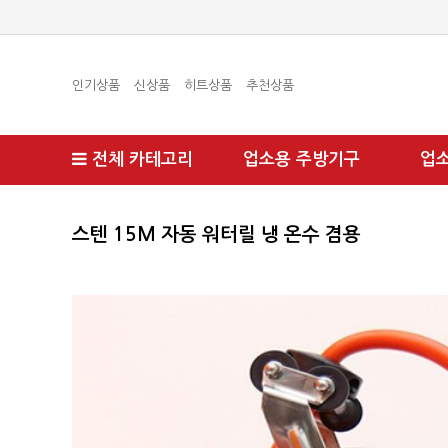
인기상품
신상품
히트상품
추천상품
전체 카테고리
업소용 주방기구
업
스텐 15M 자동 워터릴 냉 온수 겸용