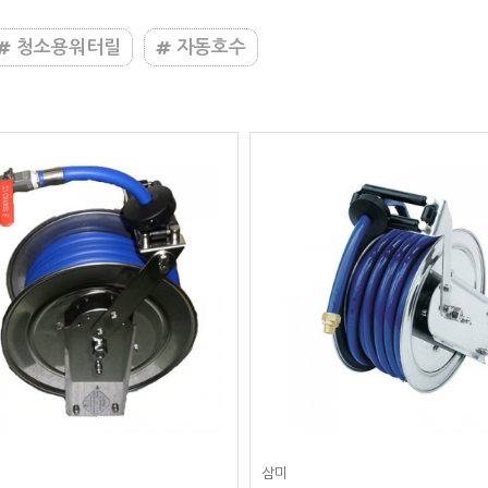
청소용워터릴
자동호수
삼미