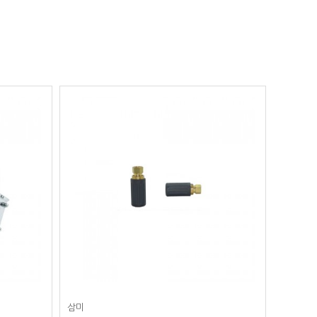
삼미
예스오토