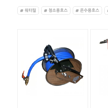
워터릴
청소용호스
온수용호스