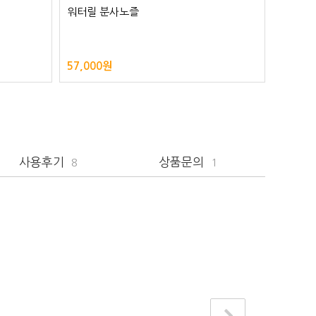
워터릴 분사노즐
자동 리
BEST
57,000원
218,0
사용후기
상품문의
8
1