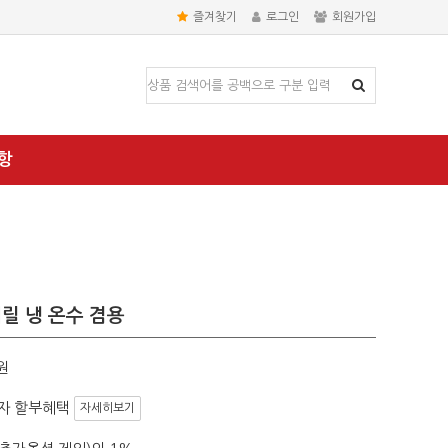
즐겨찾기
로그인
회원가입
항
터릴 냉 온수 겸용
원
자 할부혜택
자세히보기