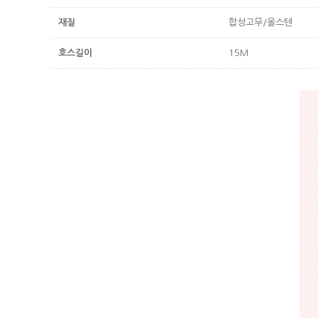
재질
합성고무/올스텐
호스길이
15M