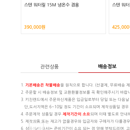
스텐 워터릴 15M 냉온수 겸용
스텐 워터
390,000원
425,00
관련상품
배송정보
1.
기본배송은
착불배송
을 원칙으로 합니다. (선결제, 무료배송 제
2. 주문할 시 배송정보 및 교환환불정보를 꼭 확인해주시기 바랍
3. 키친랜드에서 주문하신제품은 입금일로부터 당일 또는 다음날
단,도서지역은 6~10일 정도 기간이 소요되며 제작상품일 경우 기
4. 주문제작 상품일 경우
제작기간이 소요
되며 이때 별도로 안내
5. 제작상품 또는 재고가 없을경우와 입금자와 구매자가 다를경우
6. 상품에 따라서는 준비기간이 소요 되는 점 양해 부탁드리며,