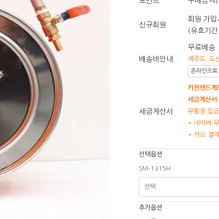
구매금액(
포인트
회원 가입시
신규회원
(유효기간 
무료배송
배송비안내
제주도, 도
온라인으로 
키친랜드계좌
세금계산서 
세금계산서
무통장 입금
* 네이버 
* 카드 결
선택옵션
SM-1315H
추가옵션