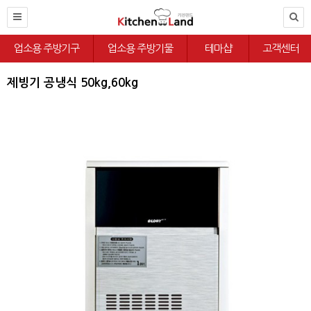
업소용 주방기구
업소용 주방기물
테마샵
고객센터
제빙기 공냉식 50kg,60kg