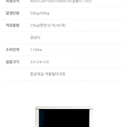
외형규격
460/530*560*900(다리없을시 785)
일생산량
50kg/60kg
저장용량
25kg(한판32개/40개)
공냉식
소비전력
1100w
얼음크기
33*29*28
항균재질 적용필터내장