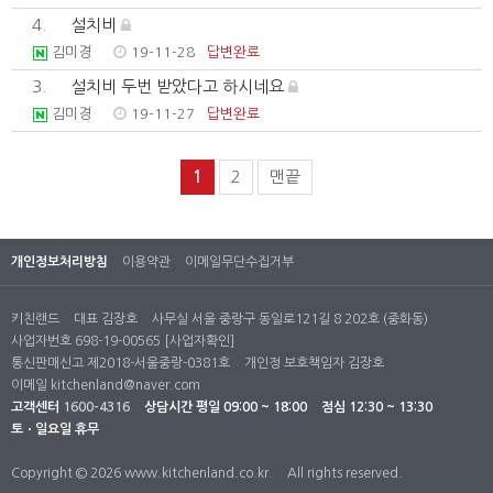
4.
설치비
김미경
19-11-28
답변완료
3.
설치비 두번 받았다고 하시네요
김미경
19-11-27
답변완료
1
2
맨끝
개인정보처리방침
이용약관
이메일무단수집거부
키친랜드
대표 김장호
사무실 서울 중랑구 동일로121길 8 202호 (중화동)
사업자번호 698-19-00565
[사업자확인]
통신판매신고 제2018-서울중랑-0381호
개인정 보호책임자 김장호
이메일
kitchenland@naver.com
고객센터
1600-4316
상담시간
평일 09:00 ~ 18:00
점심 12:30 ~ 13:30
토ㆍ일요일 휴무
Copyright © 2026 www.kitchenland.co.kr.
All rights reserved.