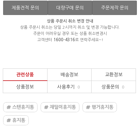
제품견적 문의
대량구매 문의
주문제작 문의
상품 주문시 취소 변경 안내
상품 주문시 취소는 당일 2시까지 취소 및 변경 가능합니다.
주문이 어려우실 경우 또는 상품 취소변경시
고객센터
1600-4316
로 연락주세요~!
관련상품
배송정보
교환정보
상품정보
사용후기
상품문의
0
0
스텐휴지통
재떨이휴지통
행거휴지통
휴지통