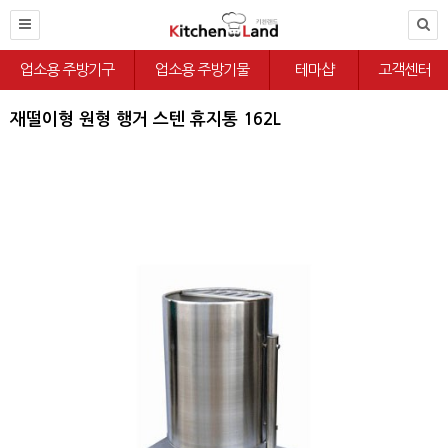
업소용 주방기구
업소용 주방기물
테마샵
고객센터
재떨이형 원형 행거 스텐 휴지통 162L