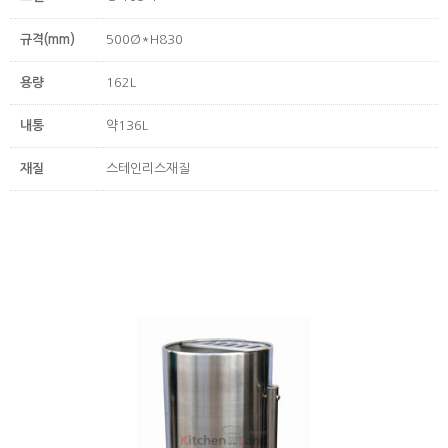
규격(mm)
500Ø*H830
용량
162L
내통
약136L
재질
스테인리스재질