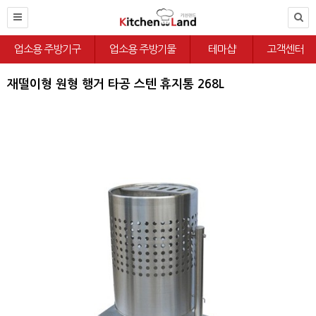
업소용 주방기구
업소용 주방기물
테마샵
고객센터
재떨이형 원형 행거 타공 스텐 휴지통 268L