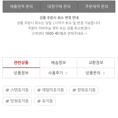
제품견적 문의
대량구매 문의
주문제작 문의
상품 주문시 취소 변경 안내
상품 주문시 취소는 당일 2시까지 취소 및 변경 가능합니다.
주문이 어려우실 경우 또는 상품 취소변경시
고객센터
1600-4316
로 연락주세요~!
관련상품
배송정보
교환정보
상품정보
사용후기
상품문의
0
0
스텐휴지통
재떨이휴지통
원형휴지통
망형휴지통
휴지통