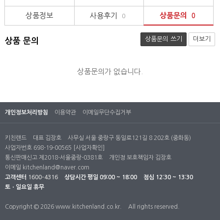
상품정보
사용후기
상품문의
0
0
상품문의 쓰기
더보기
상품 문의
상품문의가 없습니다.
개인정보처리방침
이용약관
이메일무단수집거부
키친랜드
대표 김장호
사무실 서울 중랑구 동일로121길 8 202호 (중화동)
사업자번호 698-19-00565
[사업자확인]
통신판매신고 제2018-서울중랑-0381호
개인정 보호책임자 김장호
이메일
kitchenland@naver.com
고객센터
1600-4316
상담시간
평일 09:00 ~ 18:00
점심 12:30 ~ 13:30
토ㆍ일요일 휴무
Copyright © 2026 www.kitchenland.co.kr.
All rights reserved.