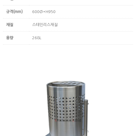
규격(mm)
600Ø*H950
재질
스테인리스재질
용량
268L