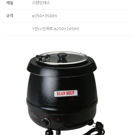
재질
스텐인레스
규격
ø350*350(H)
1만cc인써트:ø250*265(H)