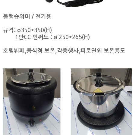
블랙습워머 / 전기용
규격: ø350*350(H)
1만CC 인써트 : ø 250*265(H)
호텔뷔페,음식점 보온,각종행사,피로연외 보온용도