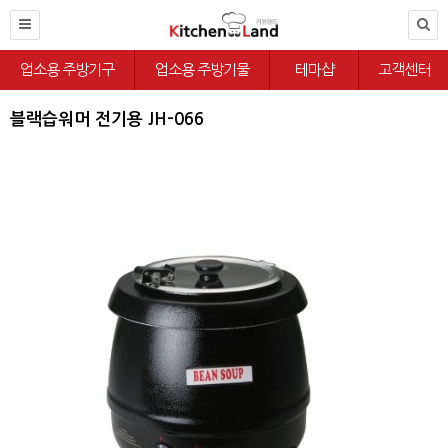
업소용 주방기구
업소용 주방기물
테마샵
고객센터
블랙습워머 전기용 JH-066