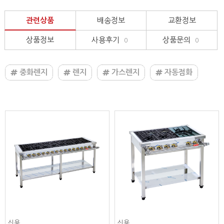
관련상품
배송정보
교환정보
상품정보
사용후기
상품문의
0
0
중화렌지
렌지
가스렌지
자동점화
신용
신용