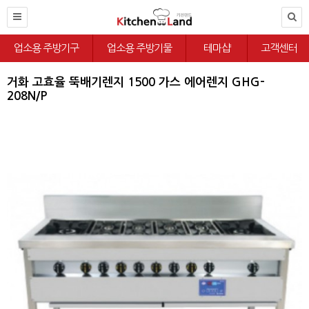
업소용 주방기구
업소용 주방기물
테마샵
고객센터
거화 고효율 뚝배기렌지 1500 가스 에어렌지 GHG-
208N/P