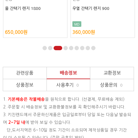
간텍기 렌지 1800
우열 간텍기 렌지 900
양열 
MD
BEST
0,000원
360,000원
440
관련상품
배송정보
교환정보
상품정보
사용후기
상품문의
0
0
1.
기본배송은
착불배송
을 원칙으로 합니다. (선결제, 무료배송 제외)
2. 주문할 시 배송정보 및 교환환불정보를 꼭 확인해주시기 바랍니다.
3. 키친랜드에서 주문하신제품은 입금일로부터 당일 또는 다음날 발송되
며
2~7일 내
에 받아 보실 수 있습니다.
단,도서지역은 6~10일 정도 기간이 소요되며 제작상품일 경우 기간
이 더 소요될 수 있습니다. (주말,공휴일 제외)