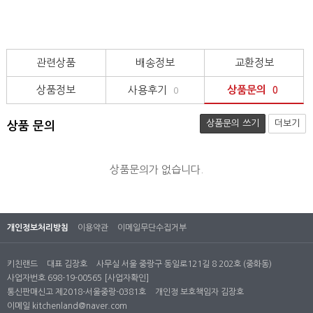
관련상품
배송정보
교환정보
상품정보
사용후기
상품문의
0
0
상품문의 쓰기
더보기
상품 문의
상품문의가 없습니다.
개인정보처리방침
이용약관
이메일무단수집거부
키친랜드
대표 김장호
사무실 서울 중랑구 동일로121길 8 202호 (중화동)
사업자번호 698-19-00565
[사업자확인]
통신판매신고 제2018-서울중랑-0381호
개인정 보호책임자 김장호
이메일
kitchenland@naver.com