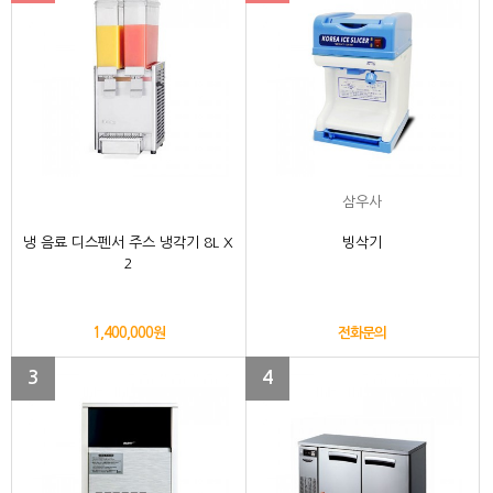
삼우사
냉 음료 디스펜서 주스 냉각기 8L X
빙삭기
2
1,400,000원
전화문의
3
4