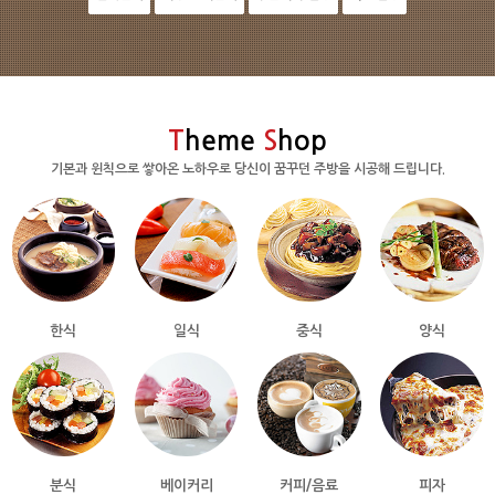
T
heme
S
hop
기본과 윈칙으로 쌓아온 노하우로 당신이 꿈꾸던 주방을 시공해 드립니다.
한식
일식
중식
양식
분식
베이커리
커피/음료
피자