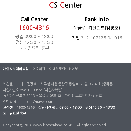
C
S
C
enter
Call Center
Bank Info
1600-4316
예금주
키친랜드(김장호)
평일 09:00 ~ 18:00
기업
212-107125-04-016
점심 12:30 ~ 13:30
토ㆍ일요일 휴무
개인정보처리방침
이용약관
이메일무단수집거부
키친랜드
대표 김장호
사무실 서울 중랑구 동일로121길 8 202호 (중화동)
사업자번호 698-19-00565
[사업자확인]
통신판매신고 제2018-서울중랑-0381호
개인정 보호책임자 김장호
이메일
kitchenland@naver.com
고객센터
1600-4316
상담시간
평일 09:00 ~ 18:00
점심 12:30 ~ 13:30
토ㆍ일요일 휴무
Copyright © 2026 www.kitchenland.co.kr.
All rights reserved.