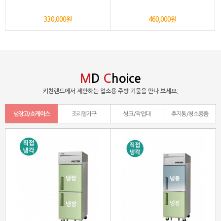
330,000원
460,000원
M
D
C
hoice
키친랜드에서 제안하는 업소용 주방 기물을 만나 보세요.
냉장고/쇼케이스
조리열기구
씽크/작업대
휴지통/청소용품