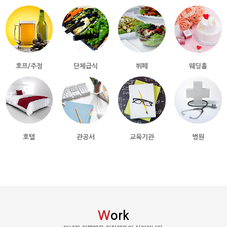
호프/주점
단체급식
뷔페
웨딩홀
호텔
관공서
교육기관
병원
W
ork