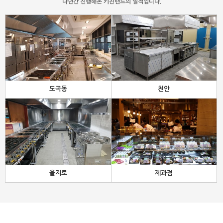
다년간 진행해온 키친랜드의 실적입니다.
도곡동
천안
을지로
제과점