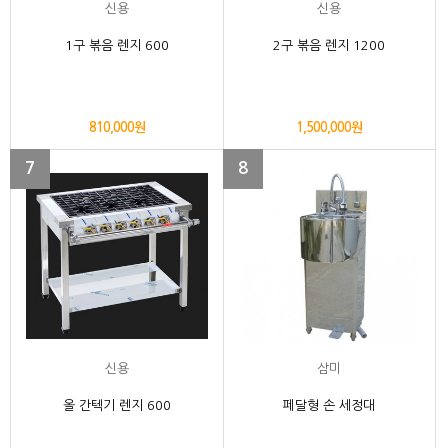
신용
신용
1구 볶음 렌지 600
2구 볶음 렌지 1200
810,000원
1,500,000원
7
8
신용
삼미
올 간텍기 렌지 600
페달형 손 세정대