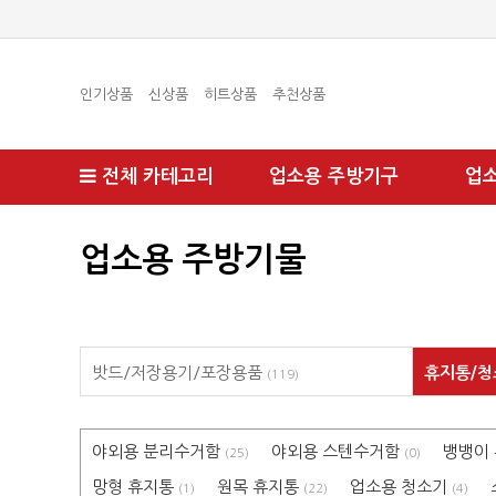
인기상품
신상품
히트상품
추천상품
전체 카테고리
업소용 주방기구
업
업소용 주방기물
밧드/저장용기/포장용품
휴지통/
(119)
야외용 분리수거함
야외용 스텐수거함
뱅뱅이
(25)
(0)
망형 휴지통
원목 휴지통
업소용 청소기
(1)
(22)
(4)