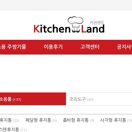
소용 주방기물
이용후기
고객센터
공지사
청소용품
조리도구
(137)
(40)
 휴지통
페달형 휴지통
홉바형 휴지통
사각형 휴지통
(22)
(5)
(9)
(1
스텐휴지통
(11)