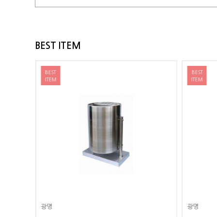
BEST ITEM
BEST
BEST
ITEM
ITEM
광명
광명