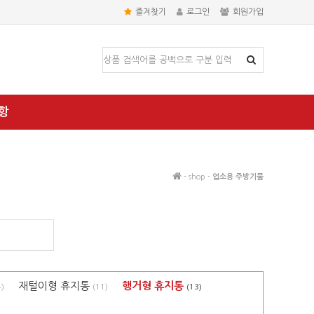
즐겨찾기
로그인
회원가입
항
- shop -
업소용 주방기물
재털이형 휴지통
행거형 휴지통
4)
(11)
(13)