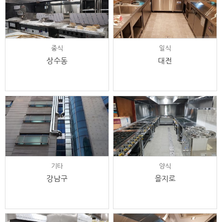
중식
일식
상수동
대전
기타
양식
강남구
을지로