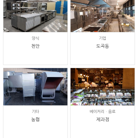
양식
기업
천안
도곡동
기타
베이커리ㆍ음료
농협
제과점