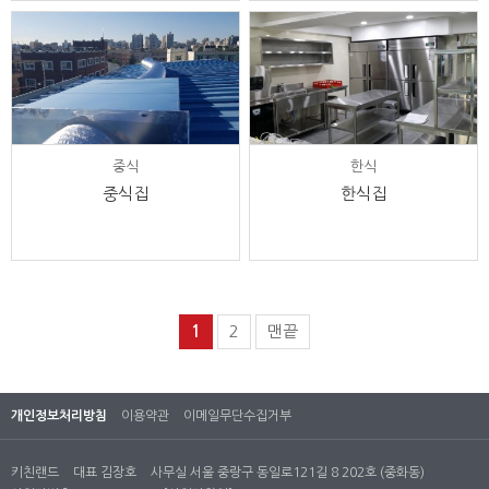
중식
한식
중식집
한식집
1
2
맨끝
개인정보처리방침
이용약관
이메일무단수집거부
키친랜드
대표 김장호
사무실 서울 중랑구 동일로121길 8 202호 (중화동)