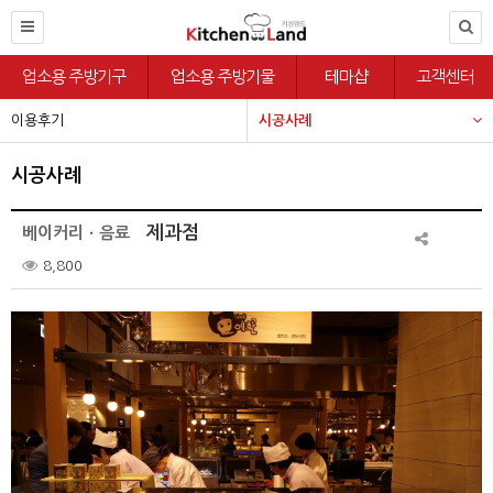
업소용 주방기구
업소용 주방기물
테마샵
고객센터
이용후기
시공사례
시공사례
제과점
베이커리ㆍ음료
8,800