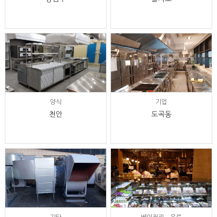
양식
기업
천안
도곡동