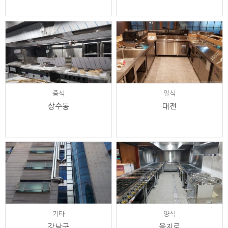
중식
일식
상수동
대전
기타
양식
강남구
을지로