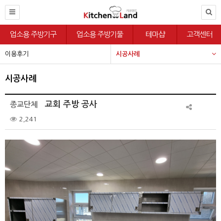
업소용 주방기구
업소용 주방기물
테마샵
고객센터
이용후기
시공사례
시공사례
교회 주방 공사
종교단체
2,241