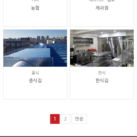
기타
베이커리ㆍ음료
농협
제과점
중식
한식
중식집
한식집
1
2
맨끝